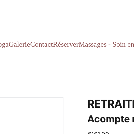
oga
Galerie
Contact
Réserver
Massages - Soin en
RETRAIT
Acompte r